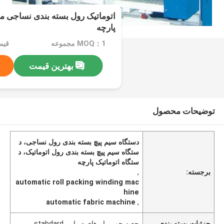
اتوماتیک رول بسته بندی نساجی م
پارچه
MOQ：1 مجموعه
قیمت：e
بهترین قیمت
توضیحات محصول
دستگاه سیم پیچ بسته بندی رول نساجی، د
ستگاه سیم پیچ بسته بندی رول اتوماتیک، د
ستگاه اتوماتیک پارچه
برجسته:
,
automatic roll packing winding mac
hine
automatic fabric machine
,
جزئیات بسته بندی
جعبه چوبی ابرهای دریایی stabdard