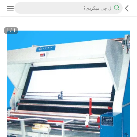
1
/
1