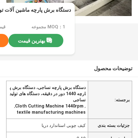
دستگاه برش پارچه ماشین آلات تولید ن
MOQ：1 مجموعه
قیمت：e
بهترین قیمت
توضیحات محصول
دستگاه برش پارچه نساجی، دستگاه برش پ
ارچه 1440 دور در دقیقه، دستگاه های تولید
برجسته:
نساجی
,
Cloth Cutting Machine 1440rpm
,
textile manufacturing machines
جزئیات بسته بندی
کیف چوبی استاندارد دریا