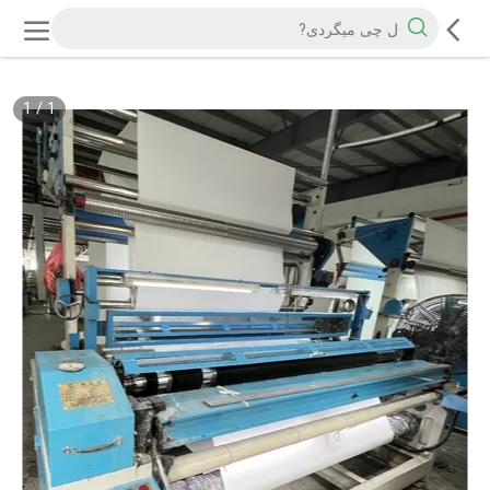
1
/
1