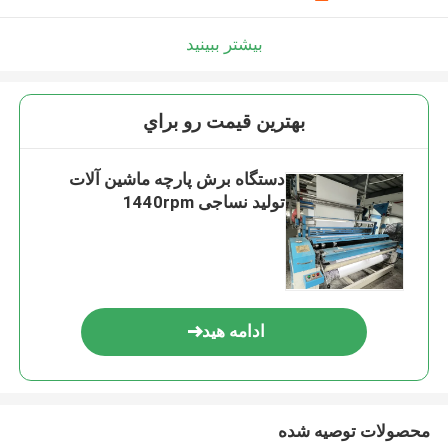
بیشتر ببینید
بهترين قيمت رو براي
دستگاه برش پارچه ماشین آلات
تولید نساجی 1440rpm
ادامه هید
محصولات توصیه شده